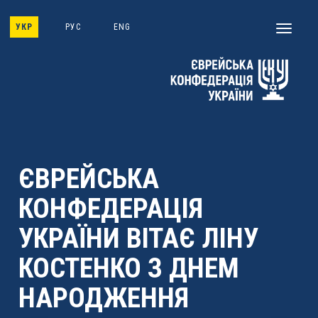
Skip
to
УКР
РУС
ENG
Toggle
main
navigati
content
ЄВРЕЙСЬКА
КОНФЕДЕРАЦІЯ
УКРАЇНИ ВІТАЄ ЛІНУ
КОСТЕНКО З ДНЕМ
НАРОДЖЕННЯ