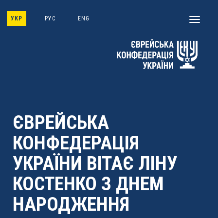
Skip
to
УКР
РУС
ENG
Toggle
main
navigati
content
ЄВРЕЙСЬКА
КОНФЕДЕРАЦІЯ
УКРАЇНИ ВІТАЄ ЛІНУ
КОСТЕНКО З ДНЕМ
НАРОДЖЕННЯ