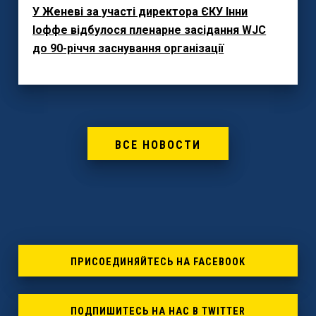
У Женеві за участі директора ЄКУ Інни
Іоффе відбулося пленарне засідання WJC
до 90-річчя заснування організації
ВСЕ НОВОСТИ
ПРИСОЕДИНЯЙТЕСЬ НА FACEBOOK
ПОДПИШИТЕСЬ НА НАС В TWITTER