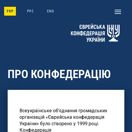
Skip
to
УКР
РУС
ENG
Toggle
main
navigati
content
ПРО КОНФЕДЕРАЦІЮ
Всеукраїнське об’єднання громадських
організацій «Єврейська конфедерація
України» було створено у 1999 році.
Конфедерація