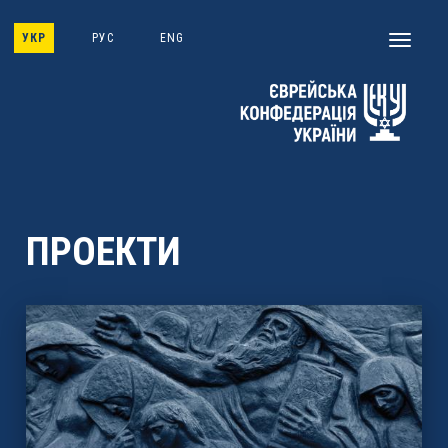
Skip
to
УКР
РУС
ENG
Toggle
main
navigati
content
ПРОЕКТИ