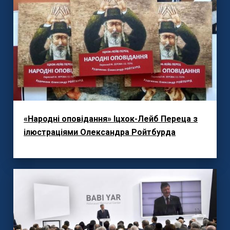
«Народні оповідання» Іцхок-Лейб Переца з
ілюстраціями Олександра Ройтбурда