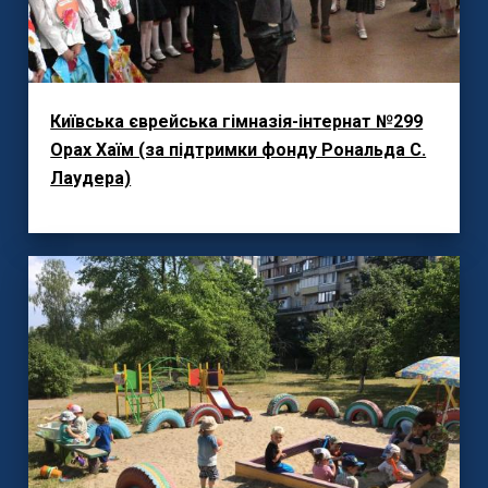
Київська єврейська гімназія-інтернат №299
Орах Хаїм (за підтримки фонду Рональда С.
Лаудера)