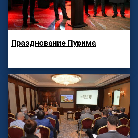
Празднование Пурима