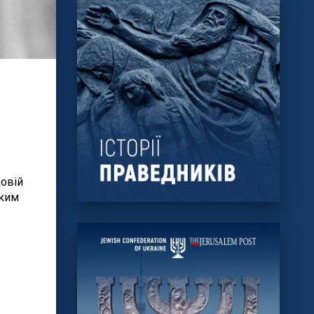
овій
ьким