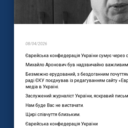
08/04/2026
Єврейська конфедерація України сумує через 
Михайло Аронович був надзвичайно важливим дл
Безмежно ерудований, з бездоганним почуттям 
раді ЄКУ поєднував із редагуванням сайту «Е
медіа в Україні.
Заслужений журналіст України, яскравий письм
Нам буде Вас не вистачати.
Щирі співчуття близьким.
Єврейська конфедерація України