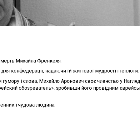
смерть Михайла Френкеля.
я конфедерації, надаючи їй життєвої мудрості і теплоти.
гумору і слова, Михайло Аронович своє членство у Нагляд
врейский обозреватель», зробивши його провідним єврейс
енник і чудова людина.