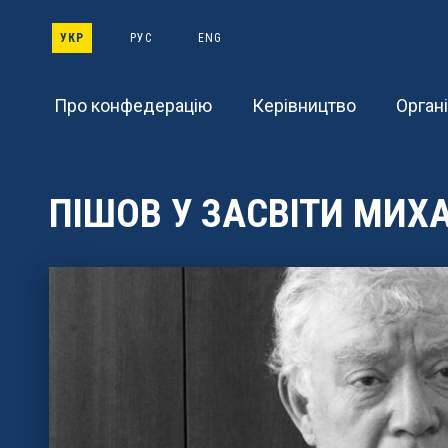
Main
Skip
to
УКР
РУС
ENG
navigation
main
content
Про конфедерацію
Керівництво
Органі
ПІШОВ У ЗАСВІТИ МИХ