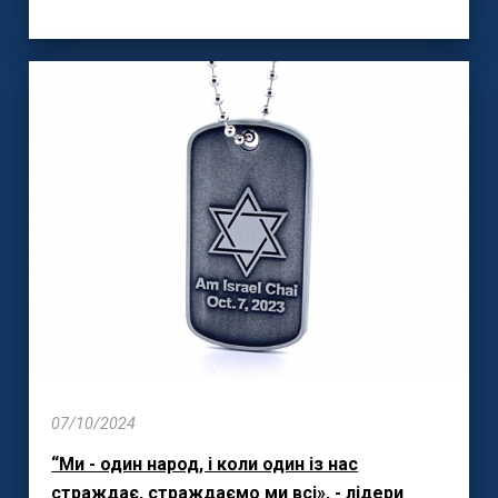
07/10/2024
“Ми - один народ, і коли один із нас
страждає, страждаємо ми всі», - лідери