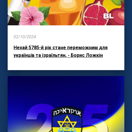
02/10/2024
Нехай 5785-й рік стане переможним для
українців та ізраїльтян, - Борис Ложкін