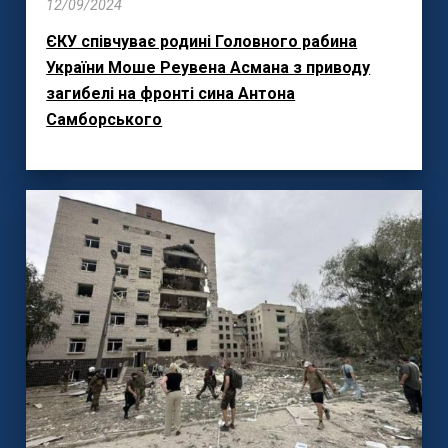
12/09/2024
ЄКУ співчуває родині Головного рабина
України Моше Реувена Асмана з приводу
загибелі на фронті сина Антона
Самборського