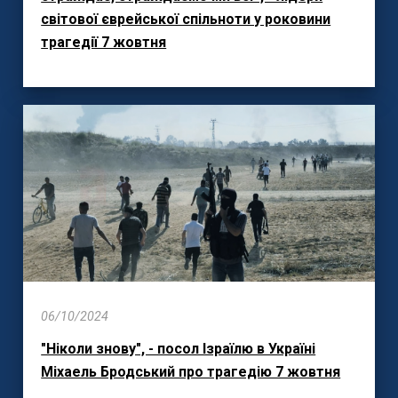
світової єврейської спільноти у роковини
трагедії 7 жовтня
06/10/2024
"Ніколи знову", - посол Ізраїлю в Україні
Міхаель Бродський про трагедію 7 жовтня