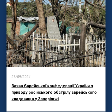
26/09/2024
Заява Єврейської конфедерації України з
приводу російського обстрілу єврейського
кладовища у Запоріжжі