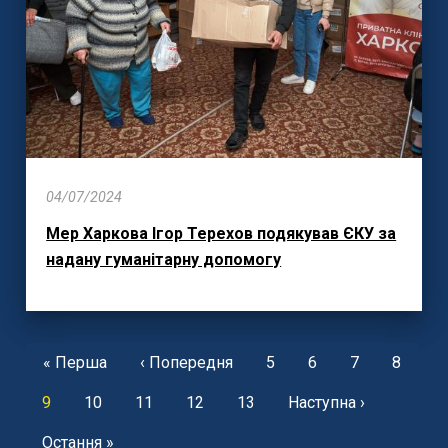
04/07/2024
Мер Харкова Ігор Терехов подякував ЄКУ за
надану гуманітарну допомогу
Pagination
First
« Перша
Previous
‹ Попередня
Page
5
Page
6
Page
7
Page
8
page
page
Current
9
Page
10
Page
11
Page
12
Page
13
Next
Наступна ›
page
page
Last
Остання »